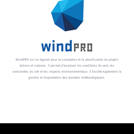
WindPRO est un logiciel pour la conception et la planification de projets
éoliens et solaires. Il permet d’analyser les conditions de vent, les
contraintes du site et les impacts environnementaux. Il facilite également la
gestion et l’exploitation des données météorologiques.