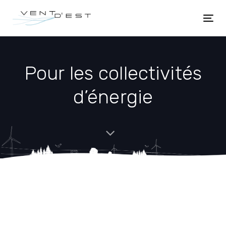
Skip
Skip
links
to
Togg
content
navi
Pour les collectivités
d’énergie