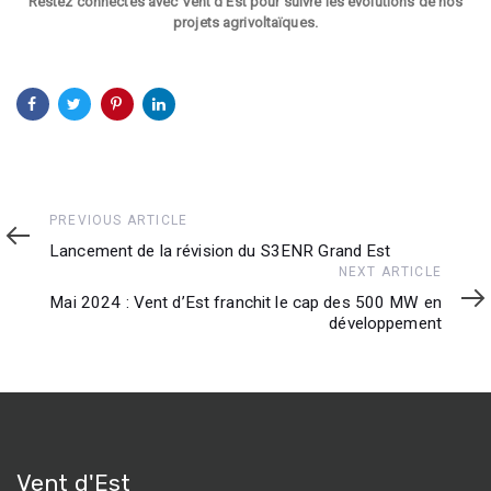
Restez connectés avec Vent d’Est pour suivre les évolutions de nos
projets agrivoltaïques.
Previous
PREVIOUS ARTICLE
Article
Lancement de la révision du S3ENR Grand Est
Next
NEXT ARTICLE
Article
Mai 2024 : Vent d’Est franchit le cap des 500 MW en
développement
Vent d'Est