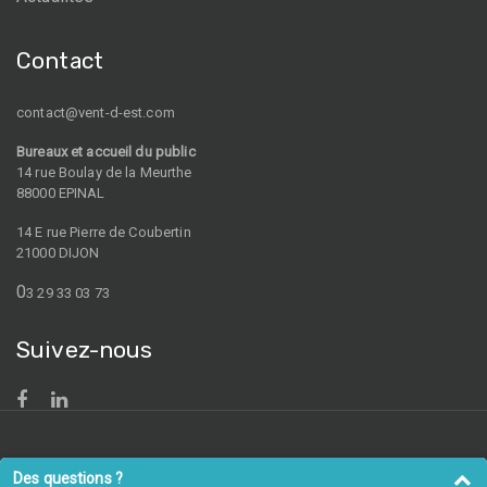
Contact
contact@vent-d-est.com
Bureaux et accueil du public
14 rue Boulay de la Meurthe
88000 EPINAL
14 E rue Pierre de Coubertin
21000 DIJON
0
3 29 33 03 73
Suivez-nous
Mentions légales
- © 2019 Vent d'Est. Integration by
Section 4
Des questions ?