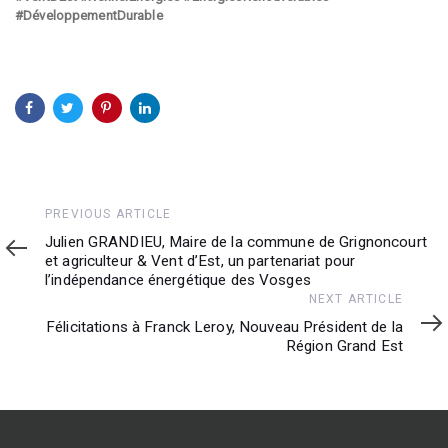
#DéveloppementDurable
Previous
PREVIOUS ARTICLE
Article
Julien GRANDIEU, Maire de la commune de Grignoncourt
et agriculteur & Vent d’Est, un partenariat pour
l’indépendance énergétique des Vosges
Next
NEXT ARTICLE
Article
Félicitations à Franck Leroy, Nouveau Président de la
Région Grand Est