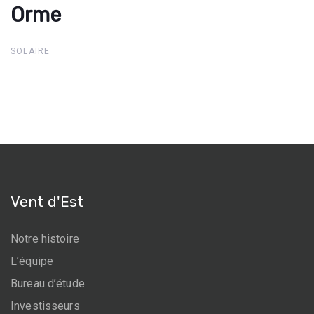
Orme
Grand Orme
SOLAIRE
Vent d'Est
Notre histoire
L’équipe
Bureau d’étude
Investisseurs