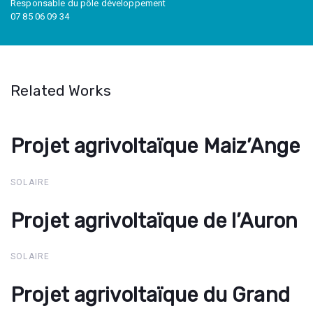
Responsable du pôle développement
07 85 06 09 34
Related Works
Projet agrivoltaïque Maiz’Ange
Projet agrivoltaïque
Maiz’Ange
SOLAIRE
Projet agrivoltaïque de l’Auron
Projet agrivoltaïque de
l’Auron
SOLAIRE
Projet agrivoltaïque du Grand
Projet agrivoltaïque du