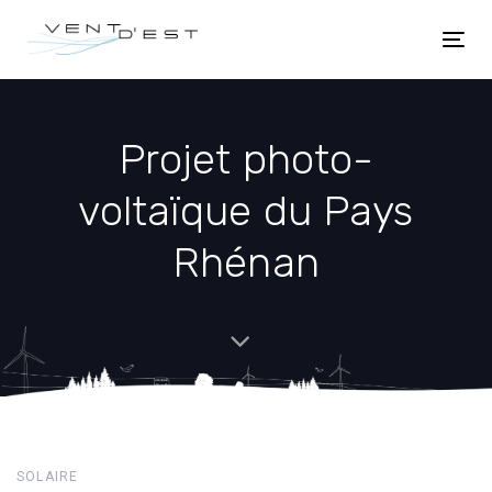
Skip
Skip
links
to
Togg
content
navi
Projet photo-
voltaïque du Pays
Rhénan
SOLAIRE